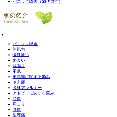
パニック障害（60代男性）
パニック障害
無気力
慢性疲労
めまい
耳鳴り
不眠
更年期に関する悩み
冷え症
各種アレルギー
アトピーに関する悩み
頭痛
肩こり
腰痛
生理痛