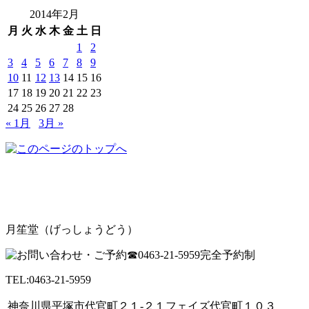
2014年2月
月
火
水
木
金
土
日
1
2
3
4
5
6
7
8
9
10
11
12
13
14
15
16
17
18
19
20
21
22
23
24
25
26
27
28
« 1月
3月 »
月笙堂（げっしょうどう）
TEL:0463-21-5959
神奈川県平塚市代官町２１-２１フェイズ代官町１０３