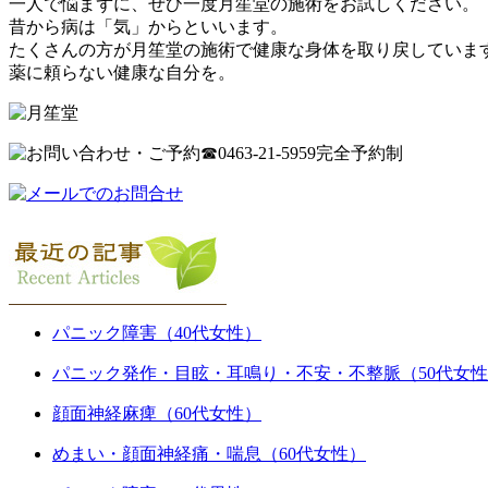
一人で悩まずに、ぜひ一度月笙堂の施術をお試しください。
昔から病は「気」からといいます。
たくさんの方が月笙堂の施術で健康な身体を取り戻していま
薬に頼らない健康な自分を。
パニック障害（40代女性）
パニック発作・目眩・耳鳴り・不安・不整脈（50代女
顔面神経麻痺（60代女性）
めまい・顔面神経痛・喘息（60代女性）