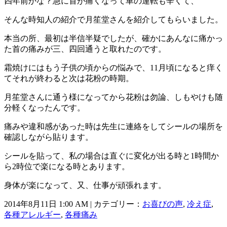
四年前かな？急に首が痛くなって車の運転も辛くて、
そんな時知人の紹介で月笙堂さんを紹介してもらいました。
本当の所、最初は半信半疑でしたが、確かにあんなに痛かっ
た首の痛みが三、四回通うと取れたのです。
霜焼けにはもう子供の頃からの悩みで、11月頃になると痒く
てそれが終わると次は花粉の時期。
月笙堂さんに通う様になってから花粉は勿論、しもやけも随
分軽くなったんです。
痛みや違和感があった時は先生に連絡をしてシールの場所を
確認しながら貼ります。
シールを貼って、私の場合は直ぐに変化が出る時と1時間か
ら2時位で楽になる時とあります。
身体が楽になって、又、仕事が頑張れます。
2014年8月11日 1:00 AM | カテゴリー：
お喜びの声
,
冷え症
,
各種アレルギー
,
各種痛み