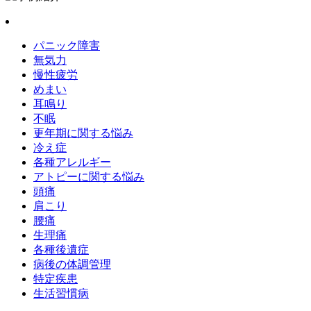
パニック障害
無気力
慢性疲労
めまい
耳鳴り
不眠
更年期に関する悩み
冷え症
各種アレルギー
アトピーに関する悩み
頭痛
肩こり
腰痛
生理痛
各種後遺症
病後の体調管理
特定疾患
生活習慣病