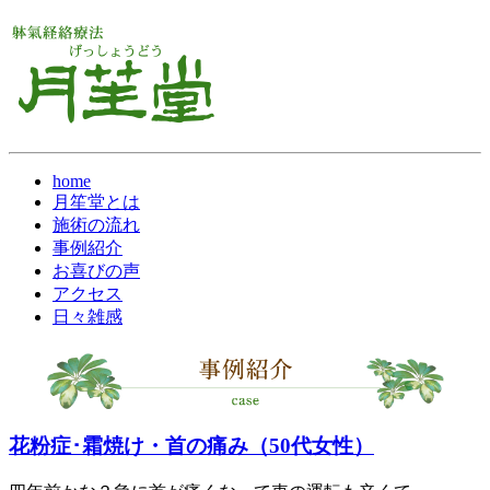
home
月笙堂とは
施術の流れ
事例紹介
お喜びの声
アクセス
日々雑感
花粉症･霜焼け・首の痛み（50代女性）