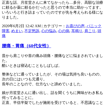
正直な話、月笙堂さんに来てなかったら…多分、高額な治療
に頼るか薬に頼るかだったと思うので本当に助かってます。
いろいろと行き詰まっていたのですが先を考えられる様にな
りました。
2020年6月2日 12:42 AM | カテゴリー：
お喜びの声
,
パニック
障害
,
めまい
,
不定愁訴
,
心の悩み
,
心の病
,
耳鳴り
,
肩こり
,
頭
痛
腰痛・胃痛（60代女性）
昔から肩こりや首の痛み頭痛・腰痛などに悩まされていまし
た。
酷いときは寝込むこともしばしば。
整体などに通っていましたが、その場は気持ち良いものの、
次の日にはいつも元通り。
長年のことなので、仕方ないと諦めていました。
娘が月笙堂さんに通い出し、話を聞くうちに興味がわき私も
伺ってみることに。
正直、半信半疑でしたが施術を受けていると、不思議なこと