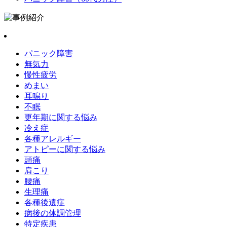
パニック障害
無気力
慢性疲労
めまい
耳鳴り
不眠
更年期に関する悩み
冷え症
各種アレルギー
アトピーに関する悩み
頭痛
肩こり
腰痛
生理痛
各種後遺症
病後の体調管理
特定疾患