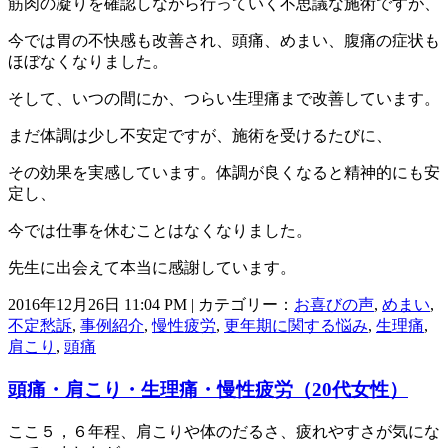
筋肉の凝りを確認しながら行っていく不思議な施術ですが、
今では胃の不快感も改善され、頭痛、めまい、腹痛の症状も
ほぼなくなりました。
そして、いつの間にか、つらい生理痛まで改善しています。
まだ体調は少し不安定ですが、施術を受けるたびに、
その効果を実感しています。体調が良くなると精神的にも安
定し、
今では仕事を休むことはなくなりました。
先生に出会えて本当に感謝しています。
2016年12月26日 11:04 PM | カテゴリー：
お喜びの声
,
めまい
,
不定愁訴
,
事例紹介
,
慢性疲労
,
更年期に関する悩み
,
生理痛
,
肩こり
,
頭痛
頭痛・肩こり・生理痛・慢性疲労（20代女性）
ここ５，６年程、肩こりや体のだるさ、疲れやすさが気にな