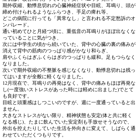
期外収縮、動悸息切れの心臓神経症状や目眩、耳鳴り、頭が
締め付けられるようなふらつき、手足の痺れ等、
どこの病院に行っても「異常なし」と言われる不定愁訴のオ
ンパレード。
通い初めてひと月経つ頃に、重低音の耳鳴りがほぼ出なくな
っていることに気がつき、
次には中学生の頃から続いていた、背中の心臓の裏の痛みが
消えて背中の筋肉のつっぱり感がかなり和らぎ、
肩やふくらはぎふくらはぎのつっぱりも緩和。足もつらなく
なりました。
次いで期外収縮の不整脈を感じなくなり、動悸息切れは残っ
てはいますが全般に軽くなりました。
12月現在で、耳鳴りの再発はなく、背中の痛みもほぼ再発な
し(一度強いストレスがあった時には軽めに出ました)でとて
も良好です。
目眩と頭重感はしつこいのですが、週に一度通っていると出
ません。
大きなストレスがない限り、精神状態も安定(体と共に軽く
なる感じ)、たまに飲んでいた安定剤も手放せそうなので、
外出を控えたりしていた生活を外向きに変えて、しばらく通
わせていただくつもりです。