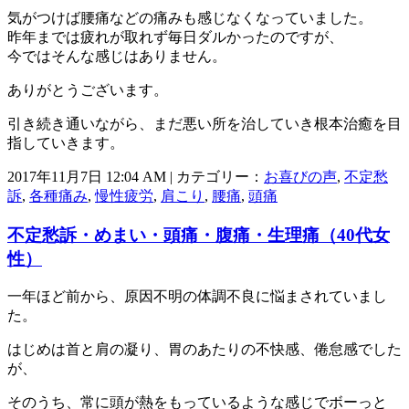
気がつけば腰痛などの痛みも感じなくなっていました。
昨年までは疲れが取れず毎日ダルかったのですが、
今ではそんな感じはありません。
ありがとうございます。
引き続き通いながら、まだ悪い所を治していき根本治癒を目
指していきます。
2017年11月7日 12:04 AM | カテゴリー：
お喜びの声
,
不定愁
訴
,
各種痛み
,
慢性疲労
,
肩こり
,
腰痛
,
頭痛
不定愁訴・めまい・頭痛・腹痛・生理痛（40代女
性）
一年ほど前から、原因不明の体調不良に悩まされていまし
た。
はじめは首と肩の凝り、胃のあたりの不快感、倦怠感でした
が、
そのうち、常に頭が熱をもっているような感じでボーっと