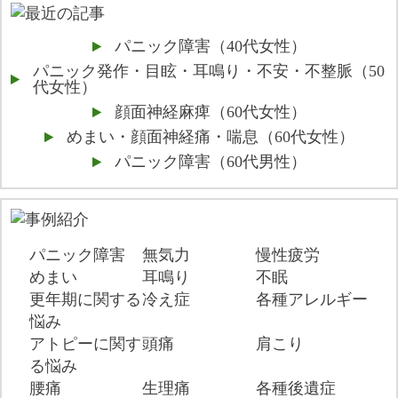
パニック障害（40代女性）
パニック発作・目眩・耳鳴り・不安・不整脈（50
代女性）
顔面神経麻痺（60代女性）
めまい・顔面神経痛・喘息（60代女性）
パニック障害（60代男性）
パニック障害
無気力
慢性疲労
めまい
耳鳴り
不眠
更年期に関する
冷え症
各種アレルギー
悩み
アトピーに関す
頭痛
肩こり
る悩み
腰痛
生理痛
各種後遺症