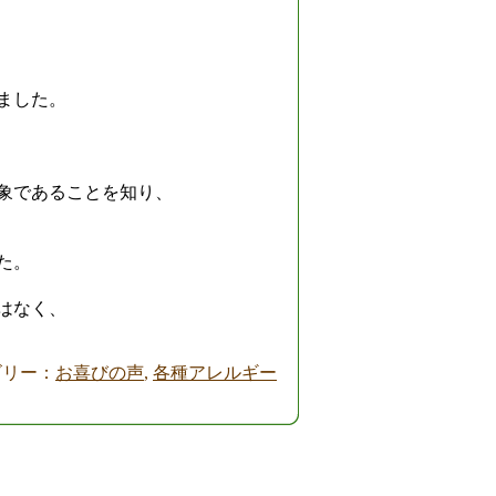
ました。
象であることを知り、
た。
はなく、
テゴリー：
お喜びの声
,
各種アレルギー