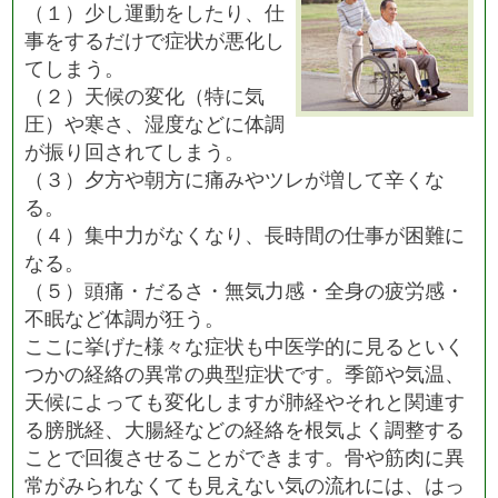
（１）少し運動をしたり、仕
事をするだけで症状が悪化し
てしまう。
（２）天候の変化（特に気
圧）や寒さ、湿度などに体調
が振り回されてしまう。
（３）夕方や朝方に痛みやツレが増して辛くな
る。
（４）集中力がなくなり、長時間の仕事が困難に
なる。
（５）頭痛・だるさ・無気力感・全身の疲労感・
不眠など体調が狂う。
ここに挙げた様々な症状も中医学的に見るといく
つかの経絡の異常の典型症状です。季節や気温、
天候によっても変化しますが肺経やそれと関連す
る膀胱経、大腸経などの経絡を根気よく調整する
ことで回復させることができます。骨や筋肉に異
常がみられなくても見えない気の流れには、はっ