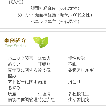
代女性）
顔面神経麻痺（60代女性）
めまい・顔面神経痛・喘息（60代女性）
パニック障害（60代男性）
パニック障害
無気力
慢性疲労
めまい
耳鳴り
不眠
更年期に関する
冷え症
各種アレルギー
悩み
アトピーに関す
頭痛
肩こり
る悩み
腰痛
生理痛
各種後遺症
病後の体調管理
特定疾患
生活習慣病